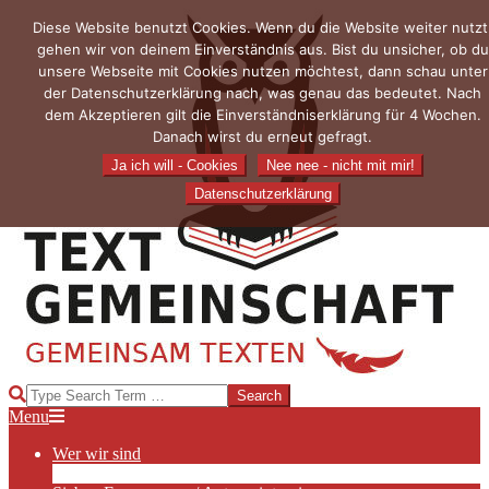
Skip
Diese Website benutzt Cookies. Wenn du die Website weiter nutzt
to
gehen wir von deinem Einverständnis aus. Bist du unsicher, ob du
content
unsere Webseite mit Cookies nutzen möchtest, dann schau unter
der Datenschutzerklärung nach, was genau das bedeutet. Nach
dem Akzeptieren gilt die Einverständniserklärung für 4 Wochen.
Danach wirst du erneut gefragt.
Ja ich will - Cookies
Nee nee - nicht mit mir!
Datenschutzerklärung
TEXTGEMEINSCHAFT
Search
Primary
Menu
Navigation
Wer wir sind
Menu
Die Hauptakteurinnen