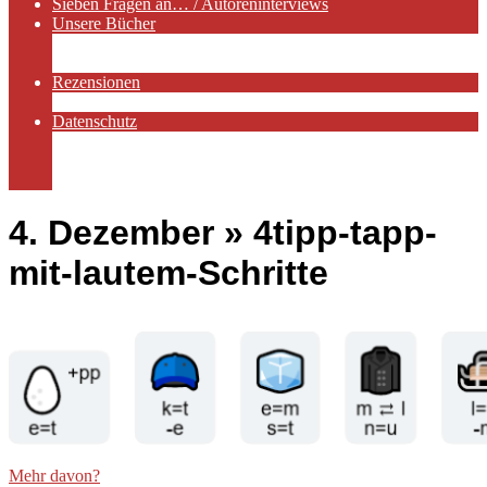
Sieben Fragen an… / Autoreninterviews
Unsere Bücher
Autorenservices
Autorenprofile
Rezensionen
Rezensionen auf Lovelybooks
Datenschutz
Näheres zu Cookies
AGB
Impressum
4. Dezember »
4tipp-tapp-
mit-lautem-Schritte
Mehr davon?