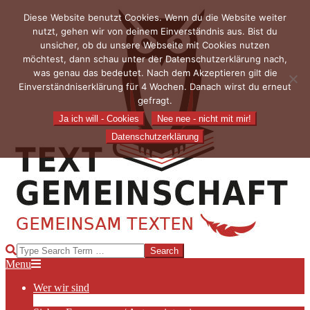
Skip
Diese Website benutzt Cookies. Wenn du die Website weiter
to
nutzt, gehen wir von deinem Einverständnis aus. Bist du
content
unsicher, ob du unsere Webseite mit Cookies nutzen
möchtest, dann schau unter der Datenschutzerklärung nach,
was genau das bedeutet. Nach dem Akzeptieren gilt die
Einverständniserklärung für 4 Wochen. Danach wirst du erneut
gefragt.
Ja ich will - Cookies
Nee nee - nicht mit mir!
Datenschutzerklärung
TEXTGEMEINSCHAFT
Search
Primary
Menu
Navigation
Wer wir sind
Menu
Die Hauptakteurinnen