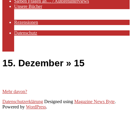
Sieben Fragen an… / Autoreninterviews
Unsere Bücher
Autorenservices
Autorenprofile
Rezensionen
Rezensionen auf Lovelybooks
Datenschutz
Näheres zu Cookies
AGB
Impressum
15. Dezember »
15
Mehr davon?
2022-
Datenschutzerklärung
Designed using
Magazine News Byte
.
11-
Powered by
WordPress
.
27