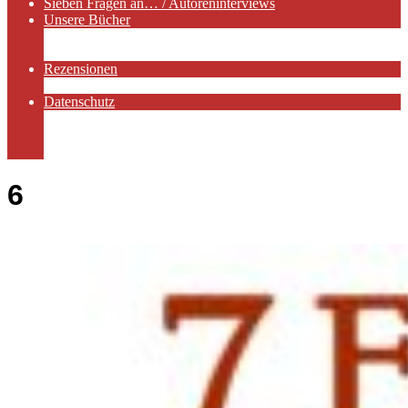
Sieben Fragen an… / Autoreninterviews
Unsere Bücher
Autorenservices
Autorenprofile
Rezensionen
Rezensionen auf Lovelybooks
Datenschutz
Näheres zu Cookies
AGB
Impressum
6