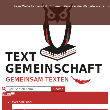
Skip
Diese Website benutzt Cookies. Wenn du die Website weiter n
to
content
TEXTGEMEINSCHAFT
Search
Primary
Menu
Navigation
Wer wir sind
Menu
Die Hauptakteurinnen