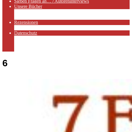
Sieben Fragen an… / Autoreninterviews
Unsere Bücher
Autorenservices
Autorenprofile
Rezensionen
Rezensionen auf Lovelybooks
Datenschutz
Näheres zu Cookies
AGB
Impressum
6