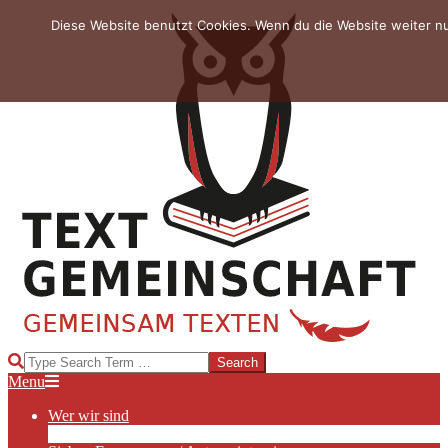
Skip
Diese Website benutzt Cookies. Wenn du die Website weiter n
to
content
TEXTGEMEINSCHAFT
Search
Primary
Menu
Navigation
Wer wir sind
Menu
Die Hauptakteurinnen