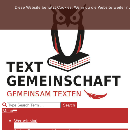
Skip
Diese Website benutzt Cookies. Wenn du die Website weiter n
to
content
TEXTGEMEINSCHAFT
Search
Primary
Menu
Navigation
Wer wir sind
Menu
Die Hauptakteurinnen