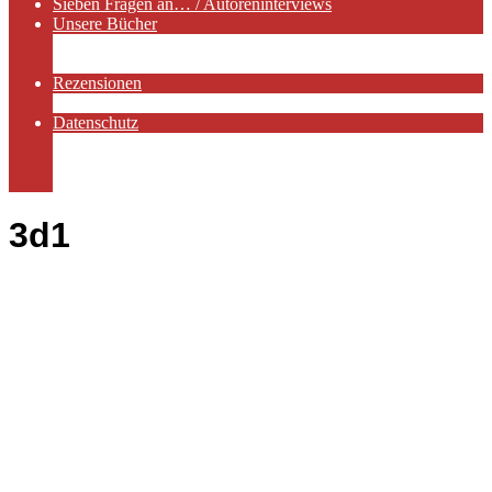
Sieben Fragen an… / Autoreninterviews
Unsere Bücher
Autorenservices
Autorenprofile
Rezensionen
Rezensionen auf Lovelybooks
Datenschutz
Näheres zu Cookies
AGB
Impressum
3d1