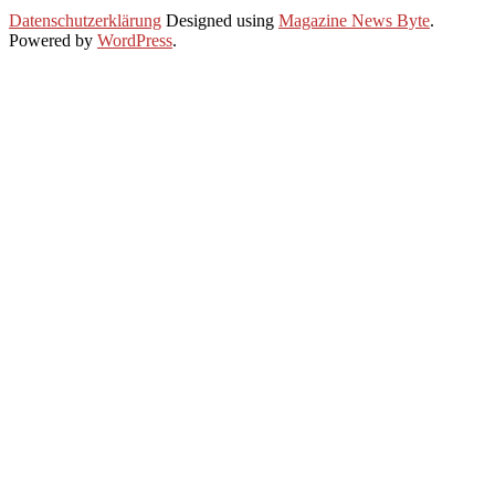
2020-
Datenschutzerklärung
Designed using
Magazine News Byte
.
06-
Powered by
WordPress
.
30