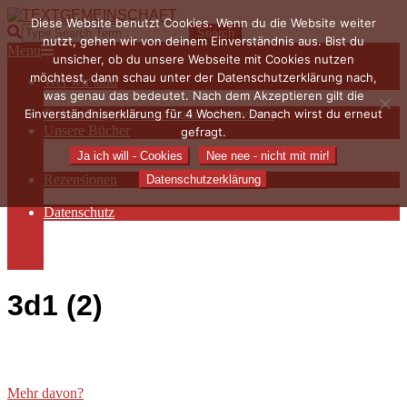
Skip
Diese Website benutzt Cookies. Wenn du die Website weiter
to
TEXTGEMEINSCHAFT
Search
nutzt, gehen wir von deinem Einverständnis aus. Bist du
content
Primary
Menu
unsicher, ob du unsere Webseite mit Cookies nutzen
Navigation
möchtest, dann schau unter der Datenschutzerklärung nach,
Wer wir sind
Menu
was genau das bedeutet. Nach dem Akzeptieren gilt die
Die Hauptakteurinnen
Einverständniserklärung für 4 Wochen. Danach wirst du erneut
Sieben Fragen an… / Autoreninterviews
Unsere Bücher
gefragt.
Autorenservices
Ja ich will - Cookies
Nee nee - nicht mit mir!
Autorenprofile
Rezensionen
Datenschutzerklärung
Rezensionen auf Lovelybooks
Datenschutz
Näheres zu Cookies
AGB
Impressum
3d1 (2)
Mehr davon?