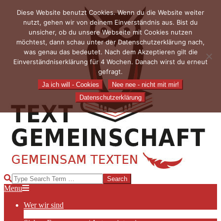
Skip
Diese Website benutzt Cookies. Wenn du die Website weiter
to
nutzt, gehen wir von deinem Einverständnis aus. Bist du
content
unsicher, ob du unsere Webseite mit Cookies nutzen
möchtest, dann schau unter der Datenschutzerklärung nach,
was genau das bedeutet. Nach dem Akzeptieren gilt die
Einverständniserklärung für 4 Wochen. Danach wirst du erneut
gefragt.
Ja ich will - Cookies
Nee nee - nicht mit mir!
Datenschutzerklärung
TEXTGEMEINSCHAFT
Search
Primary
Menu
Navigation
Wer wir sind
Menu
Die Hauptakteurinnen