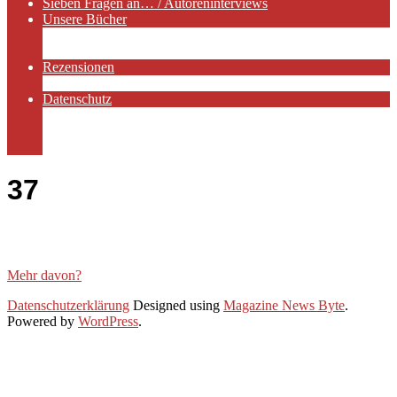
Sieben Fragen an… / Autoreninterviews
Unsere Bücher
Autorenservices
Autorenprofile
Rezensionen
Rezensionen auf Lovelybooks
Datenschutz
Näheres zu Cookies
AGB
Impressum
37
Mehr davon?
2021-
Datenschutzerklärung
Designed using
Magazine News Byte
.
01-
Powered by
WordPress
.
28