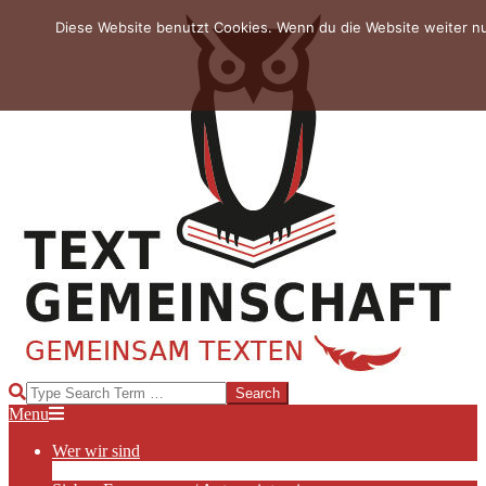
Skip
Diese Website benutzt Cookies. Wenn du die Website weiter n
to
content
TEXTGEMEINSCHAFT
Search
Primary
Menu
Navigation
Wer wir sind
Menu
Die Hauptakteurinnen