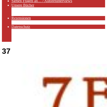
Sieben Fragen an… / Autoreninterviews
Unsere Bücher
Autorenservices
Autorenprofile
Rezensionen
Rezensionen auf Lovelybooks
Datenschutz
Näheres zu Cookies
AGB
Impressum
37