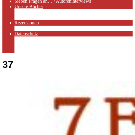
Sieben Fragen an… / Autoreninterviews
Unsere Bücher
Autorenservices
Autorenprofile
Rezensionen
Rezensionen auf Lovelybooks
Datenschutz
Näheres zu Cookies
AGB
Impressum
37