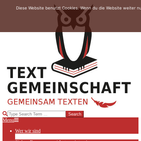
Skip
Diese Website benutzt Cookies. Wenn du die Website weiter n
to
content
TEXTGEMEINSCHAFT
Search
Primary
Menu
Navigation
Wer wir sind
Menu
Die Hauptakteurinnen