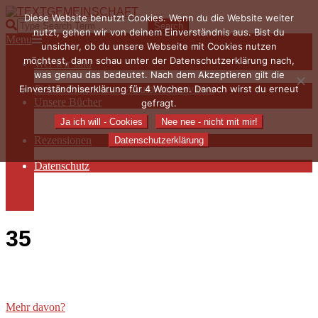
Skip
Diese Website benutzt Cookies. Wenn du die Website weiter
to
TEXTGEMEINSCHAFT
Search
nutzt, gehen wir von deinem Einverständnis aus. Bist du
content
Primary
Menu
unsicher, ob du unsere Webseite mit Cookies nutzen
Navigation
möchtest, dann schau unter der Datenschutzerklärung nach,
Wer wir sind
Menu
was genau das bedeutet. Nach dem Akzeptieren gilt die
Die Hauptakteurinnen
Einverständniserklärung für 4 Wochen. Danach wirst du erneut
Sieben Fragen an… / Autoreninterviews
Unsere Bücher
gefragt.
Autorenservices
Ja ich will - Cookies
Nee nee - nicht mit mir!
Autorenprofile
Rezensionen
Datenschutzerklärung
Rezensionen auf Lovelybooks
Datenschutz
Näheres zu Cookies
AGB
Impressum
35
Mehr davon?