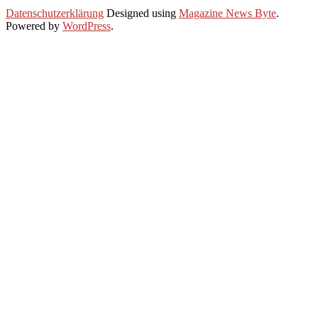
2021-
Datenschutzerklärung
Designed using
Magazine News Byte
.
01-
Powered by
WordPress
.
28