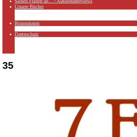
Sieben Fragen an… / Autoreninterviews
Unsere Bücher
Autorenservices
Autorenprofile
Rezensionen
Rezensionen auf Lovelybooks
Datenschutz
Näheres zu Cookies
AGB
Impressum
35