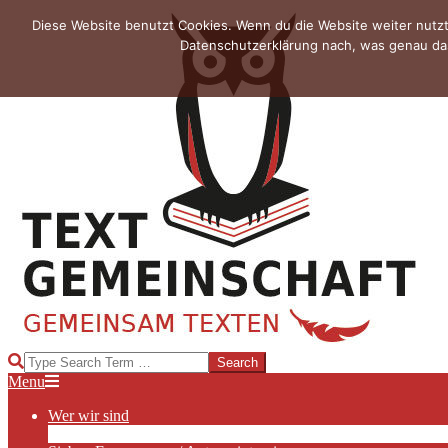
Skip
Diese Website benutzt Cookies. Wenn du die Website weiter nutzt
to
Datenschutzerklärung nach, was genau das
content
TEXTGEMEINSCHAFT
Search
Primary
Menu
Navigation
Wer wir sind
Menu
Die Hauptakteurinnen