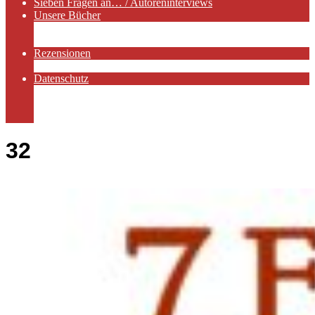
Sieben Fragen an… / Autoreninterviews
Unsere Bücher
Autorenservices
Autorenprofile
Rezensionen
Rezensionen auf Lovelybooks
Datenschutz
Näheres zu Cookies
AGB
Impressum
32