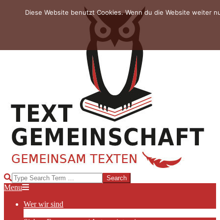
Skip
Diese Website benutzt Cookies. Wenn du die Website weiter n
to
content
TEXTGEMEINSCHAFT
Search
Primary
Menu
Navigation
Wer wir sind
Menu
Die Hauptakteurinnen