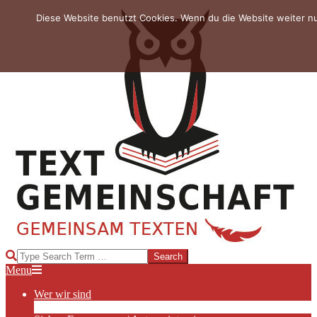
Skip
Diese Website benutzt Cookies. Wenn du die Website weiter n
to
content
TEXTGEMEINSCHAFT
Search
Primary
Menu
Navigation
Wer wir sind
Menu
Die Hauptakteurinnen