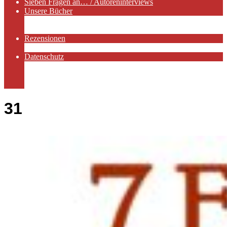
Sieben Fragen an… / Autoreninterviews
Unsere Bücher
Autorenservices
Autorenprofile
Rezensionen
Rezensionen auf Lovelybooks
Datenschutz
Näheres zu Cookies
AGB
Impressum
31