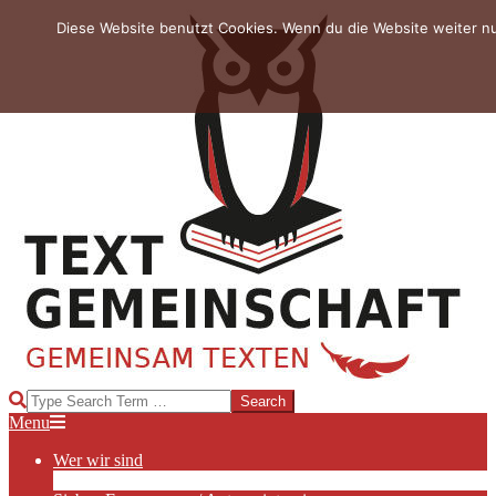
Skip
Diese Website benutzt Cookies. Wenn du die Website weiter n
to
content
TEXTGEMEINSCHAFT
Search
Primary
Menu
Navigation
Wer wir sind
Menu
Die Hauptakteurinnen