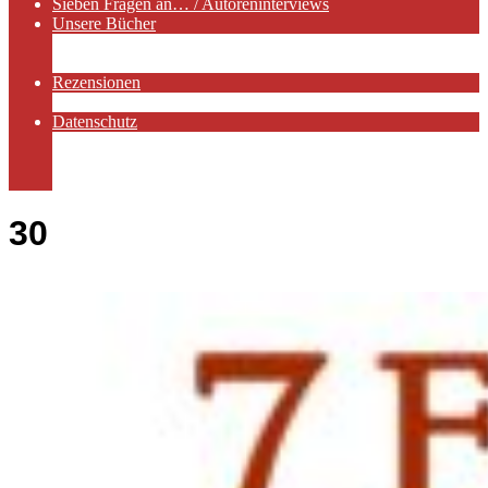
Sieben Fragen an… / Autoreninterviews
Unsere Bücher
Autorenservices
Autorenprofile
Rezensionen
Rezensionen auf Lovelybooks
Datenschutz
Näheres zu Cookies
AGB
Impressum
30