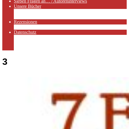
Sieben Fragen an… / Autoreninterviews
Unsere Bücher
Autorenservices
Autorenprofile
Rezensionen
Rezensionen auf Lovelybooks
Datenschutz
Näheres zu Cookies
AGB
Impressum
3