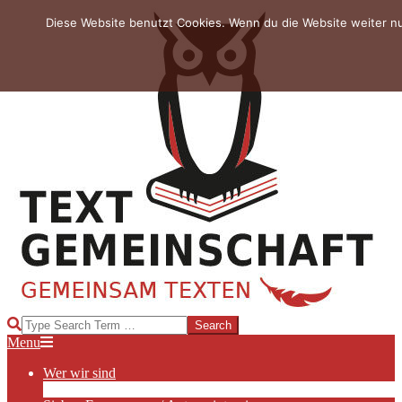
Skip
Diese Website benutzt Cookies. Wenn du die Website weiter n
to
content
TEXTGEMEINSCHAFT
Search
Primary
Menu
Navigation
Wer wir sind
Menu
Die Hauptakteurinnen