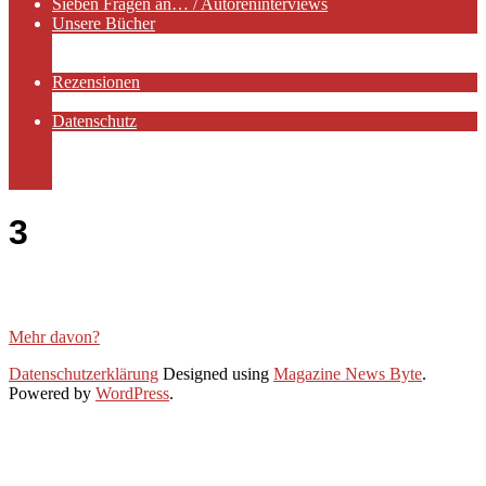
Sieben Fragen an… / Autoreninterviews
Unsere Bücher
Autorenservices
Autorenprofile
Rezensionen
Rezensionen auf Lovelybooks
Datenschutz
Näheres zu Cookies
AGB
Impressum
3
Mehr davon?
2021-
Datenschutzerklärung
Designed using
Magazine News Byte
.
01-
Powered by
WordPress
.
25