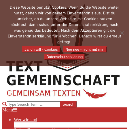
Skip
Diese Website benutzt Cookies. Wenn du die Website weiter
to
nutzt, gehen wir von deinem Einverständnis aus. Bist du
content
unsicher, ob du unsere Webseite mit Cookies nutzen
möchtest, dann schau unter der Datenschutzerklärung nach,
was genau das bedeutet. Nach dem Akzeptieren gilt die
Einverständniserklärung für 4 Wochen. Danach wirst du erneut
gefragt.
Ja ich will - Cookies
Nee nee - nicht mit mir!
Datenschutzerklärung
TEXTGEMEINSCHAFT
Search
Primary
Menu
Navigation
Wer wir sind
Menu
Die Hauptakteurinnen