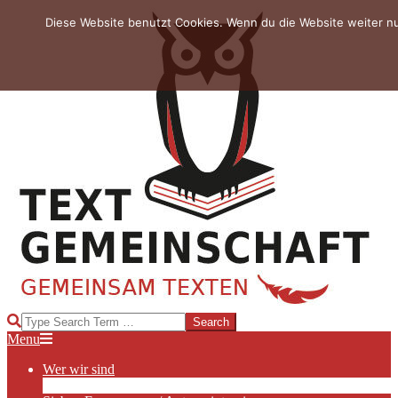
Skip
Diese Website benutzt Cookies. Wenn du die Website weiter n
to
content
TEXTGEMEINSCHAFT
Search
Primary
Menu
Navigation
Wer wir sind
Menu
Die Hauptakteurinnen