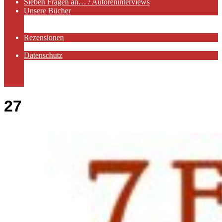
Sieben Fragen an… / Autoreninterviews
Unsere Bücher
Autorenservices
Autorenprofile
Rezensionen
Rezensionen auf Lovelybooks
Datenschutz
Näheres zu Cookies
AGB
Impressum
27