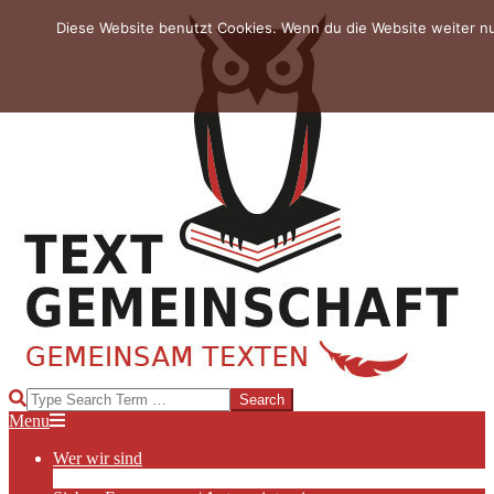
Skip
Diese Website benutzt Cookies. Wenn du die Website weiter n
to
content
TEXTGEMEINSCHAFT
Search
Primary
Menu
Navigation
Wer wir sind
Menu
Die Hauptakteurinnen