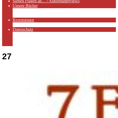
Sieben Fragen an… / Autoreninterviews
Unsere Bücher
Autorenservices
Autorenprofile
Rezensionen
Rezensionen auf Lovelybooks
Datenschutz
Näheres zu Cookies
AGB
Impressum
27