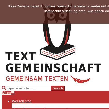
Skip
Diese Website benutzt Cookies. Wenn du die Website weiter nutzt
to
Datenschutzerklärung nach, was genau das
content
TEXTGEMEINSCHAFT
Search
Primary
Menu
Navigation
Wer wir sind
Menu
Die Hauptakteurinnen