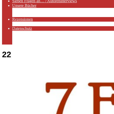
Sieben Fragen an… / Autoreninterviews
Unsere Bücher
Autorenservices
Autorenprofile
Rezensionen
Rezensionen auf Lovelybooks
Datenschutz
Näheres zu Cookies
AGB
Impressum
22