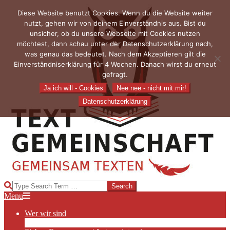
Skip
Diese Website benutzt Cookies. Wenn du die Website weiter
to
nutzt, gehen wir von deinem Einverständnis aus. Bist du
content
unsicher, ob du unsere Webseite mit Cookies nutzen
möchtest, dann schau unter der Datenschutzerklärung nach,
was genau das bedeutet. Nach dem Akzeptieren gilt die
Einverständniserklärung für 4 Wochen. Danach wirst du erneut
gefragt.
Ja ich will - Cookies
Nee nee - nicht mit mir!
Datenschutzerklärung
TEXTGEMEINSCHAFT
Search
Primary
Menu
Navigation
Wer wir sind
Menu
Die Hauptakteurinnen