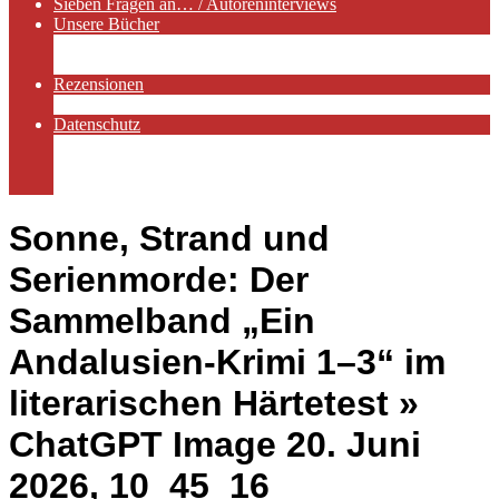
Sieben Fragen an… / Autoreninterviews
Unsere Bücher
Autorenservices
Autorenprofile
Rezensionen
Rezensionen auf Lovelybooks
Datenschutz
Näheres zu Cookies
AGB
Impressum
Sonne, Strand und
Serienmorde: Der
Sammelband „Ein
Andalusien-Krimi 1–3“ im
literarischen Härtetest »
ChatGPT Image 20. Juni
2026, 10_45_16