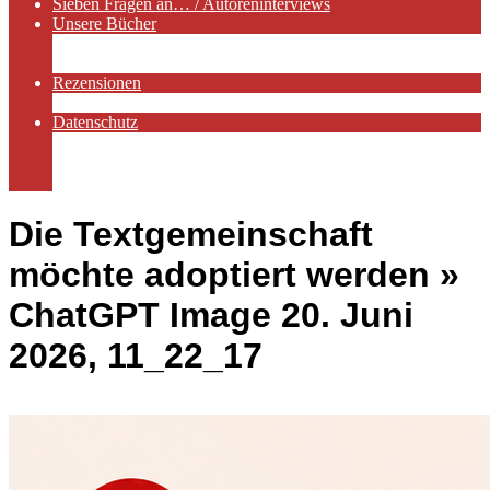
Sieben Fragen an… / Autoreninterviews
Unsere Bücher
Autorenservices
Autorenprofile
Rezensionen
Rezensionen auf Lovelybooks
Datenschutz
Näheres zu Cookies
AGB
Impressum
Die Textgemeinschaft
möchte adoptiert werden »
ChatGPT Image 20. Juni
2026, 11_22_17