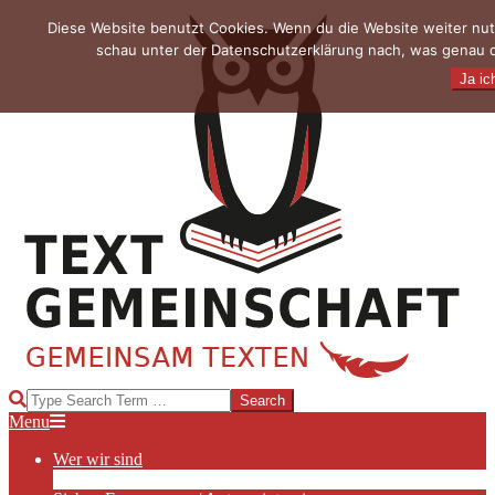
Skip
Diese Website benutzt Cookies. Wenn du die Website weiter nut
to
schau unter der Datenschutzerklärung nach, was genau da
content
Ja ic
TEXTGEMEINSCHAFT
Search
Primary
Menu
Navigation
Wer wir sind
Menu
Die Hauptakteurinnen