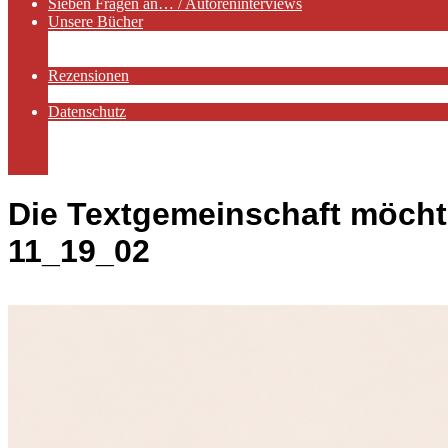
Sieben Fragen an… / Autoreninterviews
Unsere Bücher
Autorenservices
Autorenprofile
Rezensionen
Rezensionen auf Lovelybooks
Datenschutz
Näheres zu Cookies
AGB
Impressum
Die Textgemeinschaft möcht
11_19_02