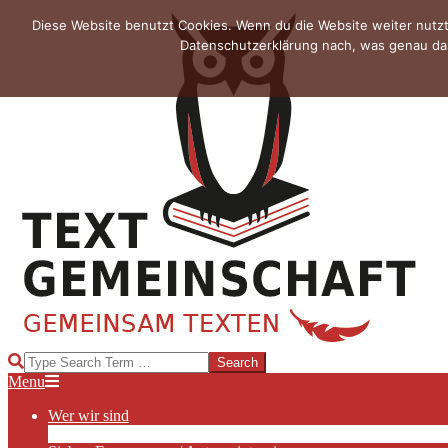
Skip
Diese Website benutzt Cookies. Wenn du die Website weiter nutzt
to
Datenschutzerklärung nach, was genau das
content
TEXTGEMEINSCHAFT
Search
Primary
Menu
Navigation
Wer wir sind
Menu
Die Hauptakteurinnen