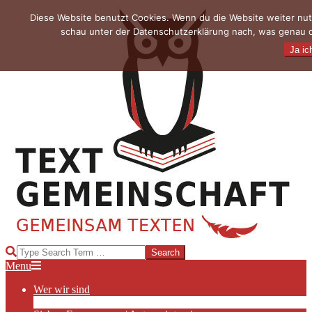
Skip
Diese Website benutzt Cookies. Wenn du die Website weiter nut
to
schau unter der Datenschutzerklärung nach, was genau da
content
Ja ic
TEXTGEMEINSCHAFT
Search
Primary
Menu
Navigation
Wer wir sind
Menu
Die Hauptakteurinnen