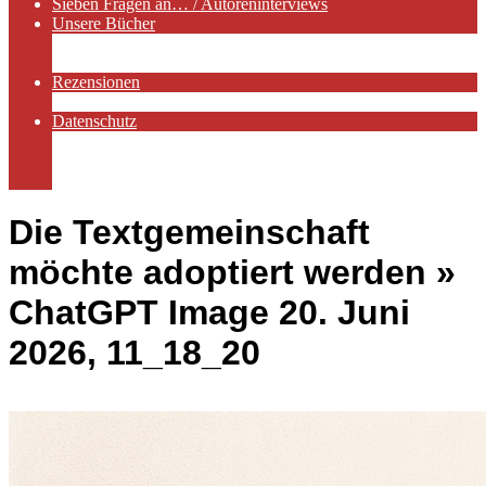
Sieben Fragen an… / Autoreninterviews
Unsere Bücher
Autorenservices
Autorenprofile
Rezensionen
Rezensionen auf Lovelybooks
Datenschutz
Näheres zu Cookies
AGB
Impressum
Die Textgemeinschaft
möchte adoptiert werden »
ChatGPT Image 20. Juni
2026, 11_18_20