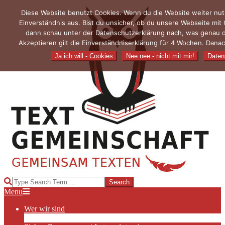
Skip
Diese Website benutzt Cookies. Wenn du die Website weiter nut
to
Einverständnis aus. Bist du unsicher, ob du unsere Webseite mit
content
dann schau unter der Datenschutzerklärung nach, was genau 
Akzeptieren gilt die Einverständniserklärung für 4 Wochen. Danac
Ja ich will - Cookies
Nee nee - nicht mit mir!
Daten
TEXTGEMEINSCHAFT
Search
Primary
Menu
Navigation
Wer wir sind
Menu
Die Hauptakteurinnen