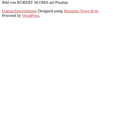
Bild von ROBERT SŁOMA auf Pixabay
2025-
Datenschutzerklärung
Designed using
Magazine News Byte
.
11-
Powered by
WordPress
.
01