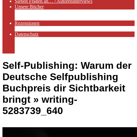
Sieben Fragen an… / Autoreninterviews
Unsere Bücher
Autorenservices
Autorenprofile
Rezensionen
Rezensionen auf Lovelybooks
Datenschutz
Näheres zu Cookies
AGB
Impressum
Self-Publishing: Warum der
Deutsche Selfpublishing
Buchpreis dir Sichtbarkeit
bringt »
writing-
5283739_640