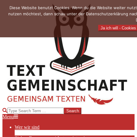
Skip
Diese Website benutzt Cookies. Wenn du die Website weiter nutzt
to
nutzen möchtest, dann schau unter der Datenschutzerklärung nach
content
Ja ich will - Cookies
TEXTGEMEINSCHAFT
Search
Primary
Menu
Navigation
Wer wir sind
Menu
Die Hauptakteurinnen