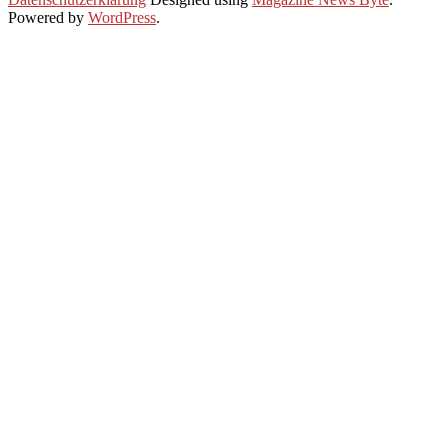
02-
Powered by
WordPress
.
13