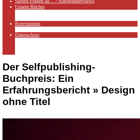
Sieben Fragen an… / Autoreninterviews
Unsere Bücher
Autorenservices
Autorenprofile
Rezensionen
Rezensionen auf Lovelybooks
Datenschutz
Näheres zu Cookies
AGB
Impressum
Der Selfpublishing-
Buchpreis: Ein
Erfahrungsbericht »
Design
ohne Titel