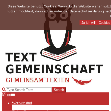
Skip
Diese Website benutzt Cookies. Wenn du die Website weiter nutzt
to
nutzen möchtest, dann schau unter der Datenschutzerklärung nach
content
Ja ich will - Cookies
TEXTGEMEINSCHAFT
Search
Primary
Menu
Navigation
Wer wir sind
Menu
Die Hauptakteurinnen