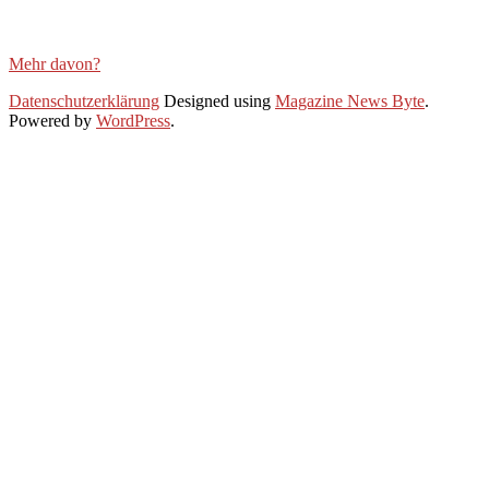
Mehr davon?
2025-
Datenschutzerklärung
Designed using
Magazine News Byte
.
11-
Powered by
WordPress
.
01