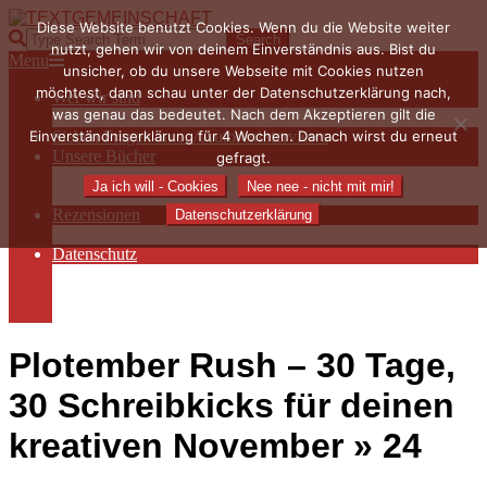
Skip
Diese Website benutzt Cookies. Wenn du die Website weiter
to
TEXTGEMEINSCHAFT
Search
nutzt, gehen wir von deinem Einverständnis aus. Bist du
content
Primary
Menu
unsicher, ob du unsere Webseite mit Cookies nutzen
Navigation
möchtest, dann schau unter der Datenschutzerklärung nach,
Wer wir sind
Menu
was genau das bedeutet. Nach dem Akzeptieren gilt die
Die Hauptakteurinnen
Einverständniserklärung für 4 Wochen. Danach wirst du erneut
Sieben Fragen an… / Autoreninterviews
Unsere Bücher
gefragt.
Autorenservices
Ja ich will - Cookies
Nee nee - nicht mit mir!
Autorenprofile
Rezensionen
Datenschutzerklärung
Rezensionen auf Lovelybooks
Datenschutz
Näheres zu Cookies
AGB
Impressum
Plotember Rush – 30 Tage,
30 Schreibkicks für deinen
kreativen November »
24