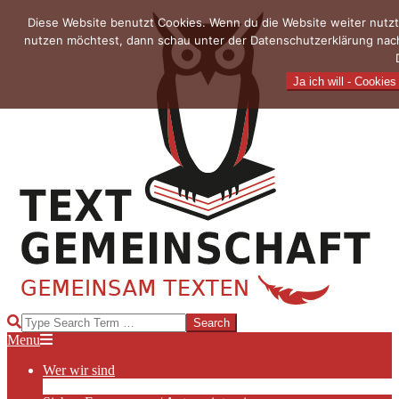
Skip
Diese Website benutzt Cookies. Wenn du die Website weiter nutzt
to
nutzen möchtest, dann schau unter der Datenschutzerklärung nach
content
Ja ich will - Cookies
TEXTGEMEINSCHAFT
Search
Primary
Menu
Navigation
Wer wir sind
Menu
Die Hauptakteurinnen