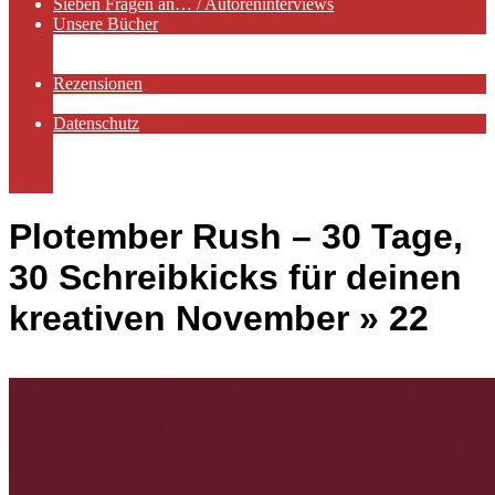
Sieben Fragen an… / Autoreninterviews
Unsere Bücher
Autorenservices
Autorenprofile
Rezensionen
Rezensionen auf Lovelybooks
Datenschutz
Näheres zu Cookies
AGB
Impressum
Plotember Rush – 30 Tage,
30 Schreibkicks für deinen
kreativen November »
22