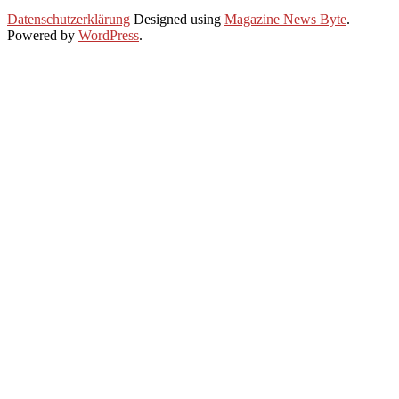
2025-
Datenschutzerklärung
Designed using
Magazine News Byte
.
08-
Powered by
WordPress
.
16