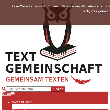
Skip
Diese Website benutzt Cookies. Wenn du die Website weiter nut
to
nach, was genau d
content
TEXTGEMEINSCHAFT
Search
Primary
Menu
Navigation
Wer wir sind
Menu
Die Hauptakteurinnen