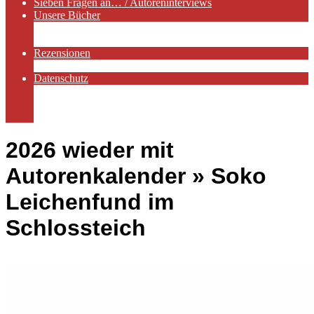
Sieben Fragen an… / Autoreninterviews
Unsere Bücher
Autorenservices
Autorenprofile
Rezensionen
Rezensionen auf Lovelybooks
Datenschutz
Näheres zu Cookies
AGB
Impressum
2026 wieder mit
Autorenkalender »
Soko
Leichenfund im
Schlossteich