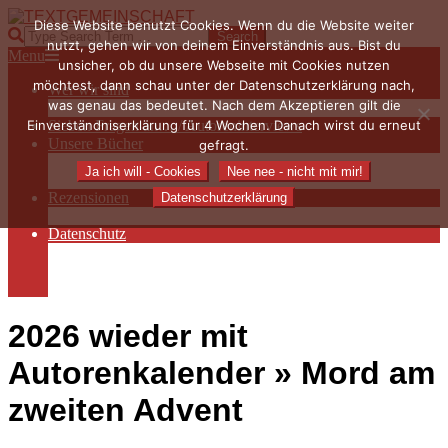
Skip
Diese Website benutzt Cookies. Wenn du die Website weiter
to
TEXTGEMEINSCHAFT
Search
nutzt, gehen wir von deinem Einverständnis aus. Bist du
content
Primary
Menu
unsicher, ob du unsere Webseite mit Cookies nutzen
Navigation
möchtest, dann schau unter der Datenschutzerklärung nach,
Wer wir sind
Menu
was genau das bedeutet. Nach dem Akzeptieren gilt die
Die Hauptakteurinnen
Einverständniserklärung für 4 Wochen. Danach wirst du erneut
Sieben Fragen an… / Autoreninterviews
Unsere Bücher
gefragt.
Autorenservices
Ja ich will - Cookies
Nee nee - nicht mit mir!
Autorenprofile
Rezensionen
Datenschutzerklärung
Rezensionen auf Lovelybooks
Datenschutz
Näheres zu Cookies
AGB
Impressum
2026 wieder mit
Autorenkalender »
Mord am
zweiten Advent