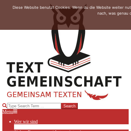
Skip
Diese Website benutzt Cookies. Wenn du die Website weiter nut
to
nach, was genau d
content
TEXTGEMEINSCHAFT
Search
Primary
Menu
Navigation
Wer wir sind
Menu
Die Hauptakteurinnen