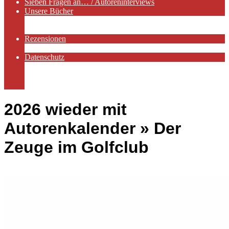
Sieben Fragen an… / Autoreninterviews
Unsere Bücher
Autorenservices
Autorenprofile
Rezensionen
Rezensionen auf Lovelybooks
Datenschutz
Näheres zu Cookies
AGB
Impressum
2026 wieder mit
Autorenkalender »
Der
Zeuge im Golfclub