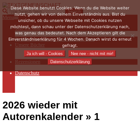
Skip
Diese Website benutzt Cookies. Wenn du die Website weiter
to
TEXTGEMEINSCHAFT
Search
nutzt, gehen wir von deinem Einverständnis aus. Bist du
content
Primary
Menu
unsicher, ob du unsere Webseite mit Cookies nutzen
Navigation
möchtest, dann schau unter der Datenschutzerklärung nach,
Wer wir sind
Menu
was genau das bedeutet. Nach dem Akzeptieren gilt die
Die Hauptakteurinnen
Einverständniserklärung für 4 Wochen. Danach wirst du erneut
Sieben Fragen an… / Autoreninterviews
Unsere Bücher
gefragt.
Autorenservices
Ja ich will - Cookies
Nee nee - nicht mit mir!
Autorenprofile
Rezensionen
Datenschutzerklärung
Rezensionen auf Lovelybooks
Datenschutz
Näheres zu Cookies
AGB
Impressum
2026 wieder mit
Autorenkalender »
1