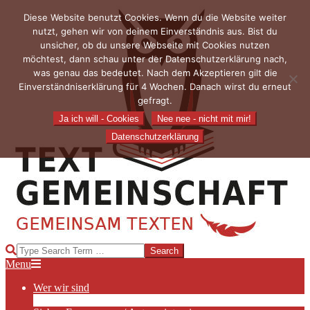
Skip
Diese Website benutzt Cookies. Wenn du die Website weiter
to
nutzt, gehen wir von deinem Einverständnis aus. Bist du
content
unsicher, ob du unsere Webseite mit Cookies nutzen
möchtest, dann schau unter der Datenschutzerklärung nach,
was genau das bedeutet. Nach dem Akzeptieren gilt die
Einverständniserklärung für 4 Wochen. Danach wirst du erneut
gefragt.
Ja ich will - Cookies
Nee nee - nicht mit mir!
Datenschutzerklärung
TEXTGEMEINSCHAFT
Search
Primary
Menu
Navigation
Wer wir sind
Menu
Die Hauptakteurinnen