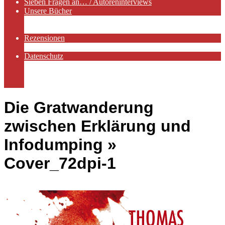
Sieben Fragen an… / Autoreninterviews
Unsere Bücher
Autorenservices
Autorenprofile
Rezensionen
Rezensionen auf Lovelybooks
Datenschutz
Näheres zu Cookies
AGB
Impressum
Die Gratwanderung
zwischen Erklärung und
Infodumping »
Cover_72dpi-1