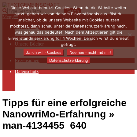
Skip
Diese Website benutzt Cookies. Wenn du die Website weiter
to
TEXTGEMEINSCHAFT
Search
nutzt, gehen wir von deinem Einverständnis aus. Bist du
content
Primary
Menu
unsicher, ob du unsere Webseite mit Cookies nutzen
Navigation
möchtest, dann schau unter der Datenschutzerklärung nach,
Wer wir sind
Menu
was genau das bedeutet. Nach dem Akzeptieren gilt die
Die Hauptakteurinnen
Einverständniserklärung für 4 Wochen. Danach wirst du erneut
Sieben Fragen an… / Autoreninterviews
Unsere Bücher
gefragt.
Autorenservices
Ja ich will - Cookies
Nee nee - nicht mit mir!
Autorenprofile
Rezensionen
Datenschutzerklärung
Rezensionen auf Lovelybooks
Datenschutz
Näheres zu Cookies
AGB
Impressum
Tipps für eine erfolgreiche
NanowriMo-Erfahrung »
man-4134455_640