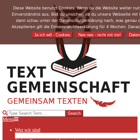
Skip
Diese Website benutzt Cookies. Wenn du die Website weiter nut
to
Einverständnis aus. Bist du unsicher, ob du unsere Webseite mit
content
dann schau unter der Datenschutzerklärung nach, was genau 
Akzeptieren gilt die Einverständniserklärung für 4 Wochen. Danac
Ja ich will - Cookies
Nee nee - nicht mit mir!
Daten
TEXTGEMEINSCHAFT
Search
Primary
Menu
Navigation
Wer wir sind
Menu
Die Hauptakteurinnen