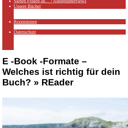
Sieben Fragen an… / Autoreninterviews
Unsere Bücher
Autorenservices
Autorenprofile
Rezensionen
Rezensionen auf Lovelybooks
Datenschutz
Näheres zu Cookies
AGB
Impressum
E -Book -Formate –
Welches ist richtig für dein
Buch? »
REader