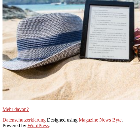
Mehr davon?
2022-
Datenschutzerklärung
Designed using
Magazine News Byte
.
09-
Powered by
WordPress
.
29