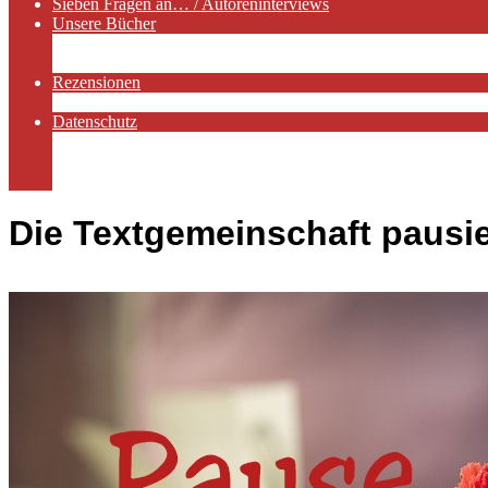
Sieben Fragen an… / Autoreninterviews
Unsere Bücher
Autorenservices
Autorenprofile
Rezensionen
Rezensionen auf Lovelybooks
Datenschutz
Näheres zu Cookies
AGB
Impressum
Die Textgemeinschaft pausie