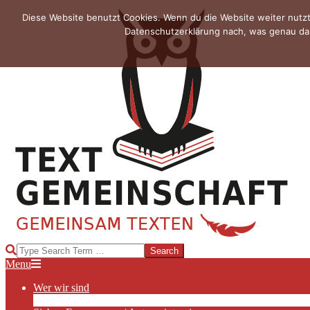
Skip
Diese Website benutzt Cookies. Wenn du die Website weiter nutzt
to
Datenschutzerklärung nach, was genau das
content
TEXTGEMEINSCHAFT
Search
Primary
Menu
Navigation
Wer wir sind
Menu
Die Hauptakteurinnen