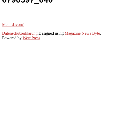
Mehr davon?
2021-
Datenschutzerklärung
Designed using
Magazine News Byte
.
12-
Powered by
WordPress
.
18