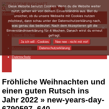
Skip
Diese Website benutzt Cookies. Wenn du die Website weiter
to
TEXTGEMEINSCHAFT
Search
nutzt, gehen wir von deinem Einverständnis aus. Bist du
content
Primary
Menu
unsicher, ob du unsere Webseite mit Cookies nutzen
Navigation
möchtest, dann schau unter der Datenschutzerklärung nach,
Wer wir sind
Menu
was genau das bedeutet. Nach dem Akzeptieren gilt die
Die Hauptakteurinnen
Einverständniserklärung für 4 Wochen. Danach wirst du erneut
Sieben Fragen an… / Autoreninterviews
Unsere Bücher
gefragt.
Autorenservices
Ja ich will - Cookies
Nee nee - nicht mit mir!
Autorenprofile
Rezensionen
Datenschutzerklärung
Rezensionen auf Lovelybooks
Datenschutz
Näheres zu Cookies
AGB
Impressum
Fröhliche Weihnachten und
einen guten Rutsch ins
Jahr 2022 »
new-years-day-
6790597_640