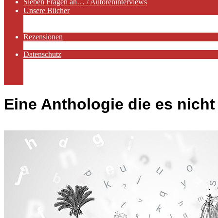
Sieben Fragen an… / Autoreninterviews
Unsere Bücher
Autorenservices
Autorenprofile
Rezensionen
Rezensionen auf Lovelybooks
Datenschutz
Näheres zu Cookies
AGB
Impressum
Eine Anthologie die es nicht