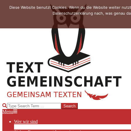
Skip
Diese Website benutzt Cookies. Wenn du die Website weiter nutzt
to
Datenschutzerklärung nach, was genau das
content
TEXTGEMEINSCHAFT
Search
Primary
Menu
Navigation
Wer wir sind
Menu
Die Hauptakteurinnen