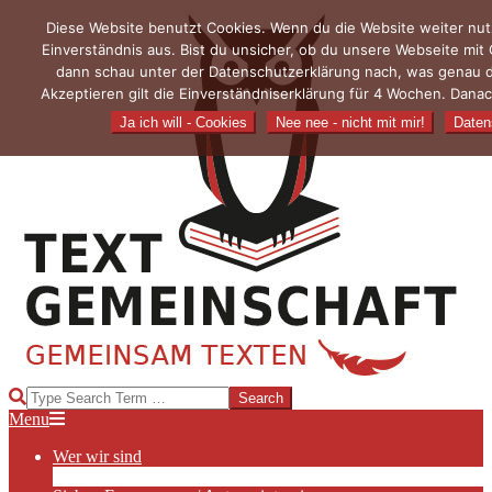
Skip
Diese Website benutzt Cookies. Wenn du die Website weiter nut
to
Einverständnis aus. Bist du unsicher, ob du unsere Webseite mit
content
dann schau unter der Datenschutzerklärung nach, was genau 
Akzeptieren gilt die Einverständniserklärung für 4 Wochen. Danac
Ja ich will - Cookies
Nee nee - nicht mit mir!
Daten
TEXTGEMEINSCHAFT
Search
Primary
Menu
Navigation
Wer wir sind
Menu
Die Hauptakteurinnen