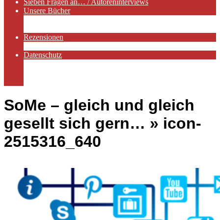
Sieben Fragen an… / Autoreninterviews
Unsere Bücher
Autorenservices
Autorenprofile
Rezensionen
Rezensionen auf Lovelybooks
Datenschutz
Näheres zu Cookies
AGB
Impressum
SoMe – gleich und gleich
gesellt sich gern… »
icon-
2515316_640