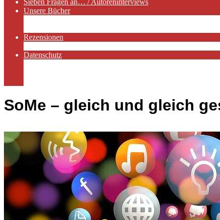
Sieben Fragen an… / Autoreninterviews
Unsere Bücher
Autorenservices
Autorenprofile
Rezensionen
Rezensionen auf Lovelybooks
Datenschutz
Näheres zu Cookies
AGB
Impressum
SoMe – gleich und gleich ge