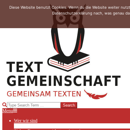
Skip
Diese Website benutzt Cookies. Wenn du die Website weiter nutzt
to
Datenschutzerklärung nach, was genau das
content
TEXTGEMEINSCHAFT
Search
Primary
Menu
Navigation
Wer wir sind
Menu
Die Hauptakteurinnen