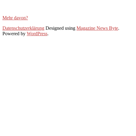
Mehr davon?
2021-
Datenschutzerklärung
Designed using
Magazine News Byte
.
05-
Powered by
WordPress
.
06