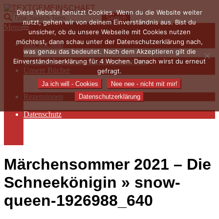
Skip
Diese Website benutzt Cookies. Wenn du die Website weiter
to
TEXTGEMEINSCHAFT
Search
nutzt, gehen wir von deinem Einverständnis aus. Bist du
content
Primary
Menu
unsicher, ob du unsere Webseite mit Cookies nutzen
Navigation
möchtest, dann schau unter der Datenschutzerklärung nach,
Wer wir sind
Menu
was genau das bedeutet. Nach dem Akzeptieren gilt die
Die Hauptakteurinnen
Einverständniserklärung für 4 Wochen. Danach wirst du erneut
Sieben Fragen an… / Autoreninterviews
Unsere Bücher
gefragt.
Autorenservices
Ja ich will - Cookies
Nee nee - nicht mit mir!
Autorenprofile
Rezensionen
Datenschutzerklärung
Rezensionen auf Lovelybooks
Datenschutz
Näheres zu Cookies
AGB
Impressum
Märchensommer 2021 – Die
Schneekönigin »
snow-
queen-1926988_640