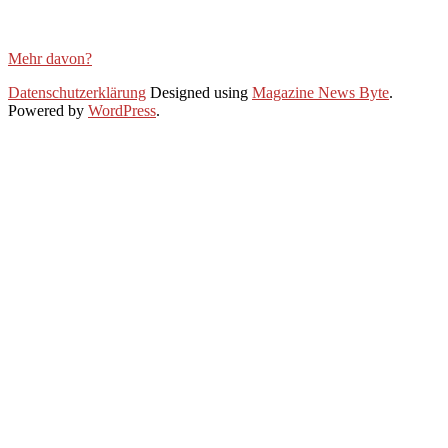
Mehr davon?
2021-
Datenschutzerklärung
Designed using
Magazine News Byte
.
05-
Powered by
WordPress
.
06