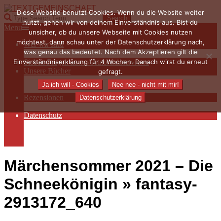
Skip
Diese Website benutzt Cookies. Wenn du die Website weiter
to
TEXTGEMEINSCHAFT
Search
nutzt, gehen wir von deinem Einverständnis aus. Bist du
content
Primary
Menu
unsicher, ob du unsere Webseite mit Cookies nutzen
Navigation
möchtest, dann schau unter der Datenschutzerklärung nach,
Wer wir sind
Menu
was genau das bedeutet. Nach dem Akzeptieren gilt die
Die Hauptakteurinnen
Einverständniserklärung für 4 Wochen. Danach wirst du erneut
Sieben Fragen an… / Autoreninterviews
Unsere Bücher
gefragt.
Autorenservices
Ja ich will - Cookies
Nee nee - nicht mit mir!
Autorenprofile
Rezensionen
Datenschutzerklärung
Rezensionen auf Lovelybooks
Datenschutz
Näheres zu Cookies
AGB
Impressum
Märchensommer 2021 – Die
Schneekönigin »
fantasy-
2913172_640