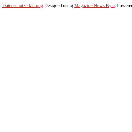
2021-
Datenschutzerklärung
Designed using
Magazine News Byte
. Powere
04-
22