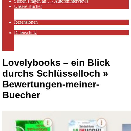
Sieben Fragen an… / Autoreninterviews
Unsere Bücher
Autorenservices
Autorenprofile
Rezensionen
Rezensionen auf Lovelybooks
Datenschutz
Näheres zu Cookies
AGB
Impressum
Lovelybooks – ein Blick
durchs Schlüsselloch »
Bewertungen-meiner-
Buecher