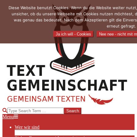
Skip
Diese Website benutzt Cookies. Wenn du die Website weiter nutzt,
to
unsicher, ob du unsere Webseite mit Cookies nutzen möchtest, 
content
was genau das bedeutet. Nach dem Akzeptieren gilt die Einvers
erneut gefragt.
Ja ich will - Cookies
Nee nee - nicht mit m
TEXTGEMEINSCHAFT
Search
Primary
Menu
Navigation
Wer wir sind
Menu
Die Hauptakteurinnen