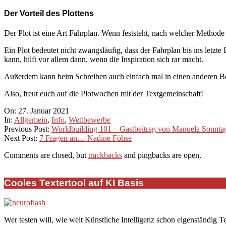
Der Vorteil des Plottens
Der Plot ist eine Art Fahrplan. Wenn feststeht, nach welcher Method
Ein Plot bedeutet nicht zwangsläufig, dass der Fahrplan bis ins letz
kann, hilft vor allem dann, wenn die Inspiration sich rar macht.
Außerdem kann beim Schreiben auch einfach mal in einen anderen Ber
Also, freut euch auf die Plotwochen mit der Textgemeinschaft!
2021-
On:
27. Januar 2021
01-
In:
Allgemein
,
Info
,
Wettbewerbe
27
Previous Post:
Worldbuilding 101 – Gastbeitrag von Manuela Sonnta
Next Post:
7 Fragen an… Nadine Föhse
Comments are closed, but
trackbacks
and pingbacks are open.
Cooles Textertool auf KI Basis
Wer testen will, wie weit Künstliche Intelligenz schon eigenständig T