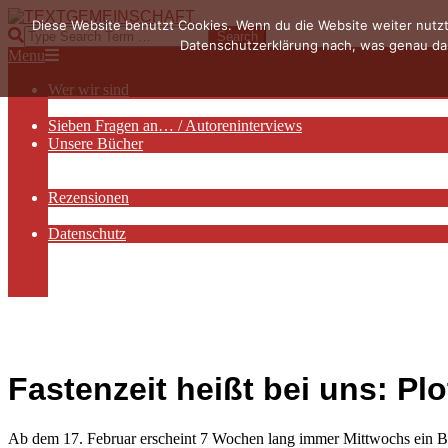
Skip
Diese Website benutzt Cookies. Wenn du die Website weiter nutzt
to
TEXTGEMEINSCHAFT
Search
Datenschutzerklärung nach, was genau das
content
Primary
Menu
Navigation
Wer wir sind
Menu
Die Hauptakteurinnen
Sieben Fragen an… / Autoreninterviews
Unsere Bücher
Autorenservices
Autorenprofile
Rezensionen
Rezensionen auf Lovelybooks
Datenschutz
Näheres zu Cookies
AGB
Impressum
Fastenzeit heißt bei uns: P
Ab dem 17. Februar erscheint 7 Wochen lang immer Mittwochs ein Bl