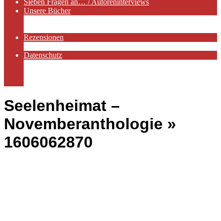
Sieben Fragen an… / Autoreninterviews
Unsere Bücher
Autorenservices
Autorenprofile
Rezensionen
Rezensionen auf Lovelybooks
Datenschutz
Näheres zu Cookies
AGB
Impressum
Seelenheimat –
Novemberanthologie »
1606062870