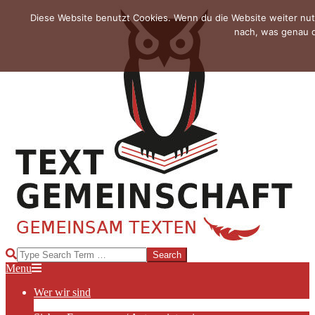
Skip
Diese Website benutzt Cookies. Wenn du die Website weiter nut
to
nach, was genau d
content
TEXTGEMEINSCHAFT
Search
Primary
Menu
Navigation
Wer wir sind
Menu
Die Hauptakteurinnen