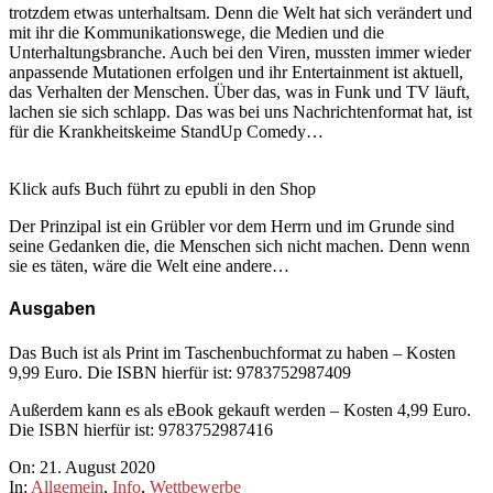
trotzdem etwas unterhaltsam. Denn die Welt hat sich verändert und
mit ihr die Kommunikationswege, die Medien und die
Unterhaltungsbranche. Auch bei den Viren, mussten immer wieder
anpassende Mutationen erfolgen und ihr Entertainment ist aktuell,
das Verhalten der Menschen. Über das, was in Funk und TV läuft,
lachen sie sich schlapp. Das was bei uns Nachrichtenformat hat, ist
für die Krankheitskeime StandUp Comedy…
Klick aufs Buch führt zu epubli in den Shop
Der Prinzipal ist ein Grübler vor dem Herrn und im Grunde sind
seine Gedanken die, die Menschen sich nicht machen. Denn wenn
sie es täten, wäre die Welt eine andere…
Ausgaben
Das Buch ist als Print im Taschenbuchformat zu haben – Kosten
9,99 Euro. Die ISBN hierfür ist: 9783752987409
Außerdem kann es als eBook gekauft werden – Kosten 4,99 Euro.
Die ISBN hierfür ist: 9783752987416
2020-
On:
21. August 2020
08-
In:
Allgemein
,
Info
,
Wettbewerbe