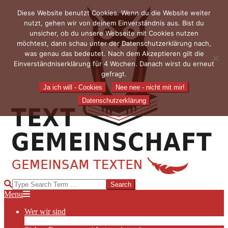
Skip
Diese Website benutzt Cookies. Wenn du die Website weiter
to
nutzt, gehen wir von deinem Einverständnis aus. Bist du
content
unsicher, ob du unsere Webseite mit Cookies nutzen
möchtest, dann schau unter der Datenschutzerklärung nach,
was genau das bedeutet. Nach dem Akzeptieren gilt die
Einverständniserklärung für 4 Wochen. Danach wirst du erneut
gefragt.
Ja ich will - Cookies
Nee nee - nicht mit mir!
Datenschutzerklärung
TEXTGEMEINSCHAFT
Search
Primary
Menu
Navigation
Wer wir sind
Menu
Die Hauptakteurinnen