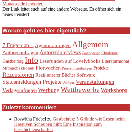
Monatsende bewertet.
Der Link leitet euch auf eine andere Webseite. Es öffnet sich ein
neues Fenster!
Worum geht es hier eigentlich?
Allgemein
7 Fragen an...
Agenturanfragen
Autoreninterviews
Autorenanfragen
Buchpreise
Challenge
Info
Leserunden auf Lovelybooks
Gastbeitrag
Literaturmonat
Plotwochen
Projekte
Mitmachaktionen
Pressemitteilungen
Rezensionen
Software
Rezis unserer Bücher
Veranstaltungen
Statusmeldungen Projekte
Umfrage
Wettbewerbe
Werbung
Workshops
Verlagsanfragen
Zuletzt kommentiert
Roswitha Friebel
zu
Gastbeitrag: 5 Gründe wie Lesen beim
Kreativen Schreiben hilft: Eine Inspiration zum
Geschichtenschaffen