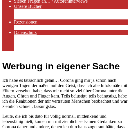
Sieben Fragen an… / Autoreninterviews
Unsere Bücher
Autorenservices
Autorenprofile
Rezensionen
Rezensionen auf Lovelybooks
Datenschutz
Näheres zu Cookies
AGB
Impressum
Werbung in eigener Sache
Ich habe es tatsächlich getan… Corona ging mir ja schon nach
wenigen Tagen dermaßen auf den Geist, dass ich alle Infokanäle mit
Filtern versehen habe, dass mir nicht so viel über Corona unter die
Augen, Ohren und Finger kam. Teils belustigt, teils beängstigt, habe
ich die Reaktionen der mir vertrauten Menschen beobachtet und war
ziemlich schnell, fassungslos.
Leute, die ich bis dato für völlig normal, mitdenkend und
lebensfähig hielt, kamen mir mit ziemlich seltsamen Gedanken zu
Corona daher und andere, denen ich durchaus zugetraut hätte, dass