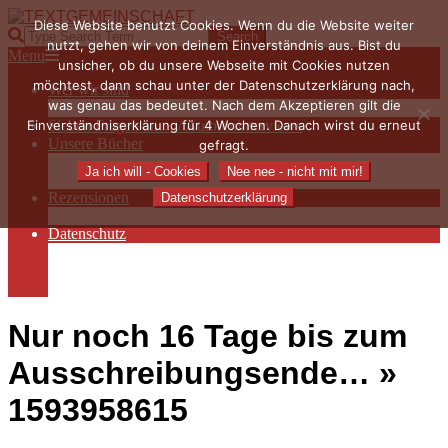
Skip
Diese Website benutzt Cookies. Wenn du die Website weiter
to
TEXTGEMEINSCHAFT
Search
nutzt, gehen wir von deinem Einverständnis aus. Bist du
content
Primary
Menu
unsicher, ob du unsere Webseite mit Cookies nutzen
Navigation
möchtest, dann schau unter der Datenschutzerklärung nach,
Wer wir sind
Menu
was genau das bedeutet. Nach dem Akzeptieren gilt die
Die Hauptakteurinnen
Einverständniserklärung für 4 Wochen. Danach wirst du erneut
Sieben Fragen an… / Autoreninterviews
Unsere Bücher
gefragt.
Autorenservices
Ja ich will - Cookies
Nee nee - nicht mit mir!
Autorenprofile
Rezensionen
Datenschutzerklärung
Rezensionen auf Lovelybooks
Datenschutz
Näheres zu Cookies
AGB
Impressum
Nur noch 16 Tage bis zum
Ausschreibungsende… »
1593958615