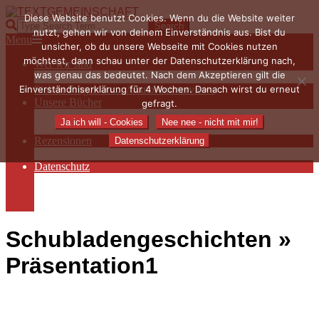
Skip
Diese Website benutzt Cookies. Wenn du die Website weiter
to
TEXTGEMEINSCHAFT
Search
nutzt, gehen wir von deinem Einverständnis aus. Bist du
content
Primary
Menu
unsicher, ob du unsere Webseite mit Cookies nutzen
Navigation
möchtest, dann schau unter der Datenschutzerklärung nach,
Wer wir sind
Menu
was genau das bedeutet. Nach dem Akzeptieren gilt die
Die Hauptakteurinnen
Einverständniserklärung für 4 Wochen. Danach wirst du erneut
Sieben Fragen an… / Autoreninterviews
Unsere Bücher
gefragt.
Autorenservices
Ja ich will - Cookies
Nee nee - nicht mit mir!
Autorenprofile
Rezensionen
Datenschutzerklärung
Rezensionen auf Lovelybooks
Datenschutz
Näheres zu Cookies
AGB
Impressum
Schubladengeschichten »
Präsentation1