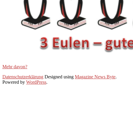
Mehr davon?
2020-
Datenschutzerklärung
Designed using
Magazine News Byte
.
07-
Powered by
WordPress
.
28