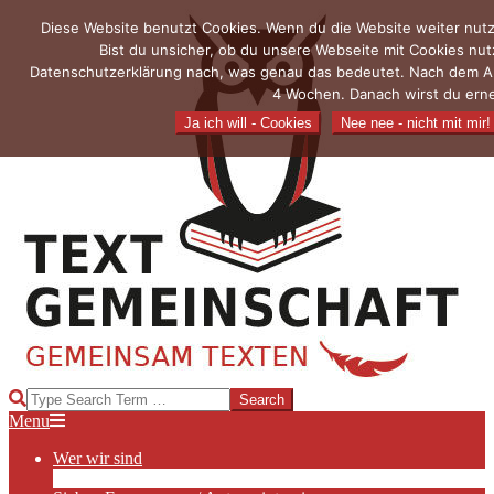
Skip
Diese Website benutzt Cookies. Wenn du die Website weiter nutz
to
Bist du unsicher, ob du unsere Webseite mit Cookies nu
content
Datenschutzerklärung nach, was genau das bedeutet. Nach dem Akze
4 Wochen. Danach wirst du erne
Ja ich will - Cookies
Nee nee - nicht mit mir!
TEXTGEMEINSCHAFT
Search
Primary
Menu
Navigation
Wer wir sind
Menu
Die Hauptakteurinnen