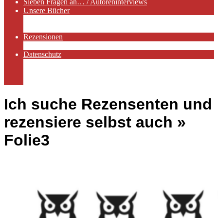
Sieben Fragen an… / Autoreninterviews
Unsere Bücher
Autorenservices
Autorenprofile
Rezensionen
Rezensionen auf Lovelybooks
Datenschutz
Näheres zu Cookies
AGB
Impressum
Ich suche Rezensenten und
rezensiere selbst auch »
Folie3